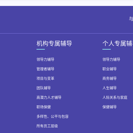
与
机构专属辅导
个人专属辅
领导力辅导
领导力辅导
管理者辅导
职业辅导
项目与变革
商务辅导
团队辅导
人生辅导
高潜力人才辅导
人际关系与家庭
职场保健
保健辅导
多样性、公平与包容
所有员工层级