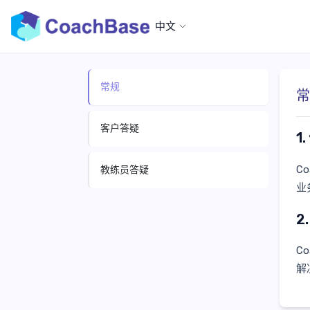
中文
常规
常
客户答疑
1
C
教练员答疑
业
2
C
解